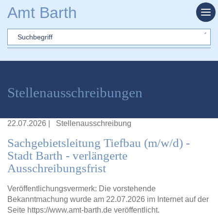
Zum Hauptinhalt springen
Amt Barth
Sword
Stellenausschreibungen
22.07.2026
|
Stellenausschreibung
Sachgebietsleitung Tiefbau (m/w/d) -
Stadt Barth - verlängerte
Ausschreibungsfrist
Veröffentlichungsvermerk: Die vorstehende
Bekanntmachung wurde am 22.07.2026 im Internet auf der
Seite
https://www.amt-barth.de
veröffentlicht.