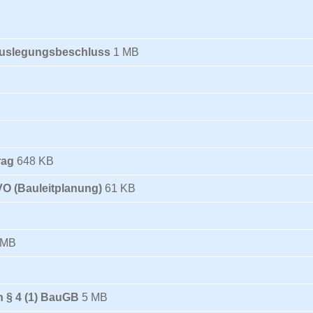
Auslegungsbeschluss
1 MB
rag
648 KB
VO (Bauleitplanung)
61 KB
 MB
 § 4 (1) BauGB
5 MB