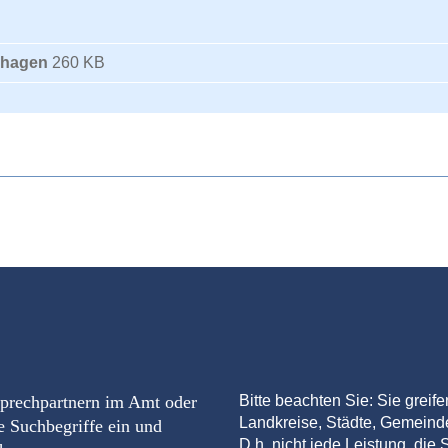
shagen
260 KB
sprechpartnern im Amt oder
Bitte beachten Sie: Sie greif
Landkreise, Städte, Gemein
e Suchbegriffe ein und
D.h. nicht jede Leistung, die S