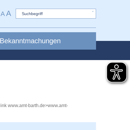
A
Sword
A
Bekanntmachungen
link
www.amt-barth.de>www.amt-