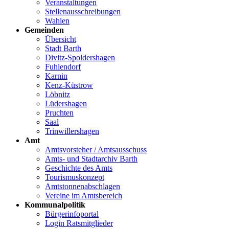
Veranstaltungen
Stellenausschreibungen
Wahlen
Gemeinden
Übersicht
Stadt Barth
Divitz-Spoldershagen
Fuhlendorf
Karnin
Kenz-Küstrow
Löbnitz
Lüdershagen
Pruchten
Saal
Trinwillershagen
Amt
Amtsvorsteher / Amtsausschuss
Amts- und Stadtarchiv Barth
Geschichte des Amts
Tourismuskonzept
Amtstonnenabschlagen
Vereine im Amtsbereich
Kommunalpolitik
Bürgerinfoportal
Login Ratsmitglieder