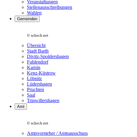
Veranstaltungen
Stellenausschreibungen
Wahlen
Gemeinden
© schech.net
Übersicht
Stadt Barth
Divitz-Spoldershagen
Fuhlendorf
Karnin
Kenz-Küstrow
Löbnitz
Lüdershagen
Pruchten
Saal
Trinwillershagen
Amt
© schech.net
Amtsvorsteher / Amtsausschuss