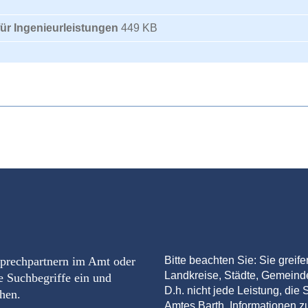
für Ingenieurleistungen
449 KB
sprechpartnern im Amt oder
Bitte beachten Sie: Sie greif
Landkreise, Städte, Gemein
e Suchbegriffe ein und
D.h. nicht jede Leistung, die S
chen.
Amtes Barth. Informationen zu