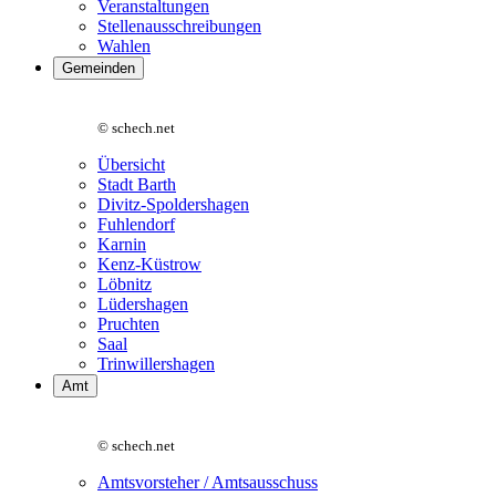
Veranstaltungen
Stellenausschreibungen
Wahlen
Gemeinden
© schech.net
Übersicht
Stadt Barth
Divitz-Spoldershagen
Fuhlendorf
Karnin
Kenz-Küstrow
Löbnitz
Lüdershagen
Pruchten
Saal
Trinwillershagen
Amt
© schech.net
Amtsvorsteher / Amtsausschuss