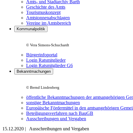
Amts- und Stadtarchiv Barth
Geschichte des Amts
Tourismuskonzept
Amtstonnenabschlagen
Vereine im Amtsbereich
Kommunalpolitik
© Vera Simons-Schuchardt
Bürgerinfoportal
Login Ratsmitglieder
Login Ratsmitglieder G6
Bekanntmachungen
© Bernd Lindenberg
öffentliche Bekanntmachungen der amtsangehörigen Ge
sonstige Bekanntmachungen
Europäische Fördermittel in den amtsangehörigen Geme
Beteiligungsverfahren nach BauGB
Ausschreibungen und Vergaben
15.12.2020
|
Ausschreibungen und Vergaben