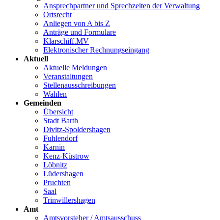
Ansprechpartner und Sprechzeiten der Verwaltung
Ortsrecht
Anliegen von A bis Z
Anträge und Formulare
Klarschiff.MV
Elektronischer Rechnungseingang
Aktuell
Aktuelle Meldungen
Veranstaltungen
Stellenausschreibungen
Wahlen
Gemeinden
Übersicht
Stadt Barth
Divitz-Spoldershagen
Fuhlendorf
Karnin
Kenz-Küstrow
Löbnitz
Lüdershagen
Pruchten
Saal
Trinwillershagen
Amt
Amtsvorsteher / Amtsausschuss