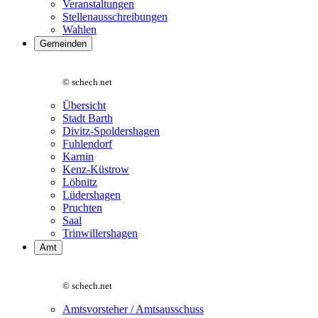
Veranstaltungen
Stellenausschreibungen
Wahlen
Gemeinden
© schech.net
Übersicht
Stadt Barth
Divitz-Spoldershagen
Fuhlendorf
Karnin
Kenz-Küstrow
Löbnitz
Lüdershagen
Pruchten
Saal
Trinwillershagen
Amt
© schech.net
Amtsvorsteher / Amtsausschuss