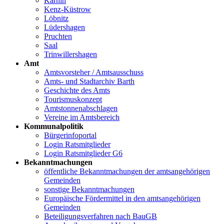
Karnin
Kenz-Küstrow
Löbnitz
Lüdershagen
Pruchten
Saal
Trinwillershagen
Amt
Amtsvorsteher / Amtsausschuss
Amts- und Stadtarchiv Barth
Geschichte des Amts
Tourismuskonzept
Amtstonnenabschlagen
Vereine im Amtsbereich
Kommunalpolitik
Bürgerinfoportal
Login Ratsmitglieder
Login Ratsmitglieder G6
Bekanntmachungen
öffentliche Bekanntmachungen der amtsangehörigen
Gemeinden
sonstige Bekanntmachungen
Europäische Fördermittel in den amtsangehörigen
Gemeinden
Beteiligungsverfahren nach BauGB