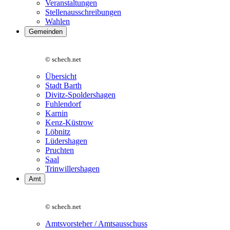
Veranstaltungen
Stellenausschreibungen
Wahlen
Gemeinden
© schech.net
Übersicht
Stadt Barth
Divitz-Spoldershagen
Fuhlendorf
Karnin
Kenz-Küstrow
Löbnitz
Lüdershagen
Pruchten
Saal
Trinwillershagen
Amt
© schech.net
Amtsvorsteher / Amtsausschuss