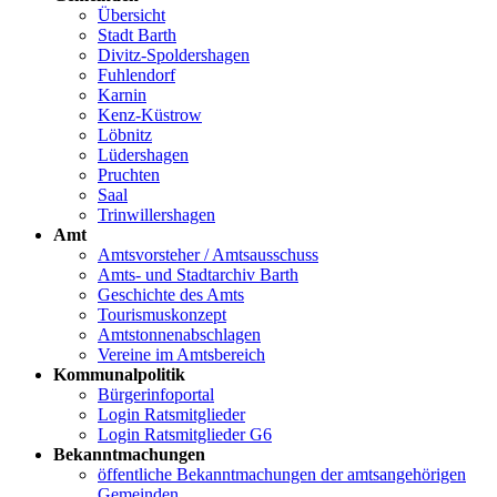
Übersicht
Stadt Barth
Divitz-Spoldershagen
Fuhlendorf
Karnin
Kenz-Küstrow
Löbnitz
Lüdershagen
Pruchten
Saal
Trinwillershagen
Amt
Amtsvorsteher / Amtsausschuss
Amts- und Stadtarchiv Barth
Geschichte des Amts
Tourismuskonzept
Amtstonnenabschlagen
Vereine im Amtsbereich
Kommunalpolitik
Bürgerinfoportal
Login Ratsmitglieder
Login Ratsmitglieder G6
Bekanntmachungen
öffentliche Bekanntmachungen der amtsangehörigen
Gemeinden